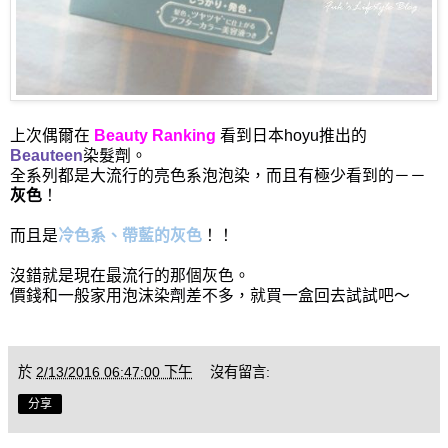
上次偶爾在
Beauty Ranking
看到日本hoyu推出的
Beauteen
染髮劑。
全系列都是大流行的亮色系泡泡染，而且有極少看到的－－
灰色
！
而且是
冷色系、帶藍的灰色
！！
沒錯就是現在最流行的那個灰色。
價錢和一般家用泡沫染劑差不多，就買一盒回去試試吧～
於
2/13/2016 06:47:00 下午
沒有留言:
分享