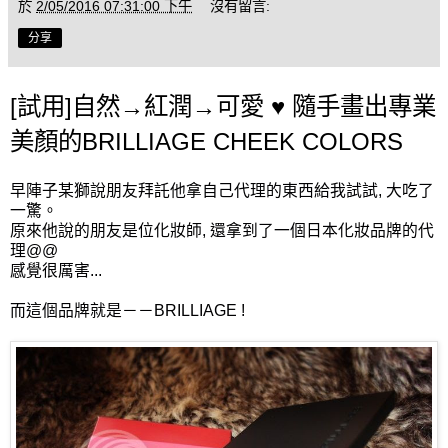
於
2/05/2016 07:31:00 下午
沒有留言:
分享
[試用]自然→紅潤→可愛 ♥ 隨手畫出專業
美顏的BRILLIAGE CHEEK COLORS
早陣子某獅說朋友拜託他拿自己代理的東西給我試試, 大吃了
一驚。
原來他說的朋友是位化妝師, 還拿到了一個日本化妝品牌的代
理@@
感覺很厲害...
而這個品牌就是－－BRILLIAGE !