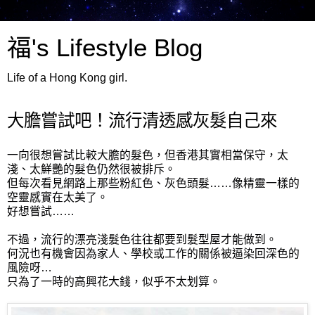
福's Lifestyle Blog
Life of a Hong Kong girl.
大膽嘗試吧！流行清透感灰髮自己來
一向很想嘗試比較大膽的髮色，但香港其實相當保守，太
淺、太鮮艷的髮色仍然很被排斥。
但每次看見網路上那些粉紅色、灰色頭髮……像精靈一樣的
空靈感實在太美了。
好想嘗試……
不過，流行的漂亮淺髮色往往都要到髮型屋才能做到。
何況也有機會因為家人、學校或工作的關係被逼染回深色的
風險呀…
只為了一時的高興花大錢，似乎不太划算。