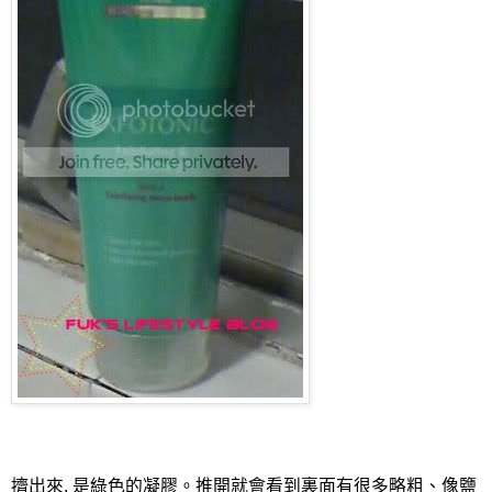
擠出來, 是綠色的凝膠。推開就會看到裏面有很多略粗、像鹽