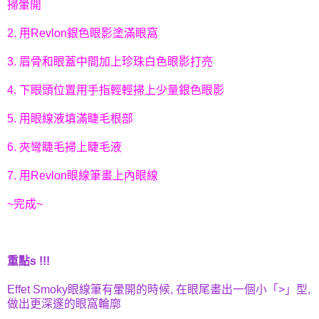
掃暈開
2. 用Revlon銀色眼影塗滿眼窩
3. 眉骨和眼蓋中間加上珍珠白色眼影打亮
4. 下眼頭位置用手指輕輕掃上少量銀色眼影
5. 用眼線液填滿睫毛根部
6. 夾彎睫毛掃上睫毛液
7. 用Revlon眼線筆畫上內眼線
~完成~
重點s !!!
Effet Smoky眼線筆有暈開的時候, 在眼尾畫出一個小「>」型,
做出更深邃的眼窩輪廓