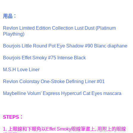
用品：
Revlon Limited Edition Collection Lust Dust (Platinum
Plaything)
Bourjois Little Round Pot Eye Shadow #90 Blanc diaphane
Bourjois Effet Smoky #75 Intense Black
M.S.H Love Liner
Revlon Colorstay One-Stroke Defining Liner #01
Maybelline Volum' Express Hypercurl Cat Eyes mascara
STEPS：
1. 上眼線和下眼角以Effet Smoky眼線筆畫上, 用附上的眼線