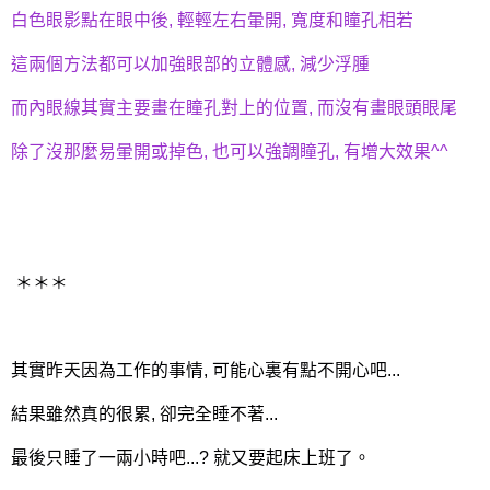
白色眼影點在眼中後, 輕輕左右暈開, 寬度和瞳孔相若
這兩個方法都可以加強眼部的立體感, 減少浮腫
而內眼線其實主要畫在瞳孔對上的位置, 而沒有畫眼頭眼尾
除了沒那麼易暈開或掉色, 也可以強調瞳孔, 有增大效果^^
＊＊＊
其實昨天因為工作的事情, 可能心裏有點不開心吧...
結果雖然真的很累, 卻完全睡不著...
最後只睡了一兩小時吧...? 就又要起床上班了。