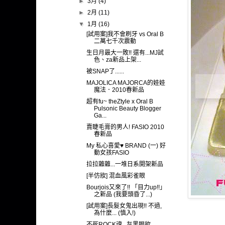
►
3月
(4)
►
2月
(11)
▼
1月
(16)
[試用案]我不會刷牙 vs Oral B
二萬七千次震動
生日月最大一敗!! 還有...MJ試
色、za新品上架...
被SNAP了......
MAJOLICA MAJORCA的娃娃
魔法．2010春新品
超有fu~ theZtyle x Oral B
Pulsonic Beauty Blogger
Ga...
賣睫毛膏的男人! FASIO 2010
春新品
My 私心喜愛♥ BRAND (一) 好
動女孩FASIO
拉拉雜雜...一堆日系開架新品
[半仿妝] 混血風彩雀眼
Bourjois又來了!! 「目力up!!」
之新品 (我要頭昏了...)
[試用案]長髮女鬼出現!! 不過,
為什麼... (慎入!)
不死ROCK魂...灰黑眼妝