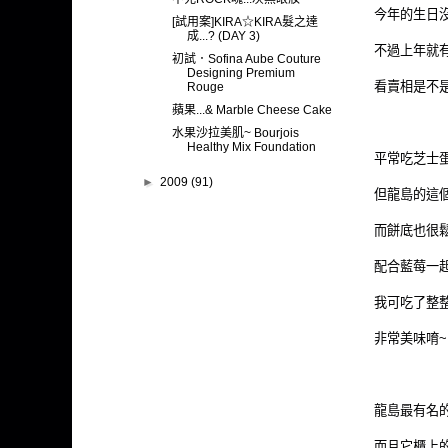
今年的生日沒
[試用案]KIRA☆KIRA髮之達
成...? (DAY 3)
不過上年就
初試．Sofina Aube Couture
Designing Premium
看賣相是不是
Rouge
蘋果...& Marble Cheese Cake
水果沙拉美肌~ Bourjois
Healthy Mix Foundation
平常吃芝士蛋
►
2009
(91)
但龍島的這個
而餅底也很鬆
配合藍莓一起
我可吃了整整
非常美味唷~
龍島最有名的是巧
而且它櫃上的