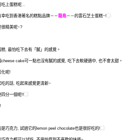
吃上蛋糕呢...
有幸吃到香港著名的糕點品牌－－
龍島
－－的雲石芝士蛋糕~!
很精美呢~?
糕, 最怕吃下去有「膩」的感覺。
cheese cake可一點也沒有膩的感覺, 吃下去軟硬適中, 也不會太甜。
化呢!
吃的話, 吃起來感覺更清新~
四分一個呢!!
!
克力, 試過它的lemon peel chocolate也是很好吃的!
巧克力都可以試吃, 不用怕買到不喜歡的味道~