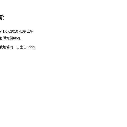
言:
e
1/07/2010 4:09 上午
有睇你個blog,
我地係同一日生日!!!???