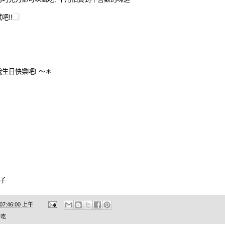
吧!!
生日快樂吧! ～＊
帖子
 07:46:00 上午
 吃