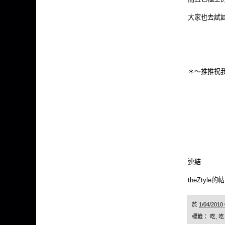
大家也去試試
＊～推推祝我
連結:
theZtyle的
於
1/04/2010
標籤：
吃
,
吃