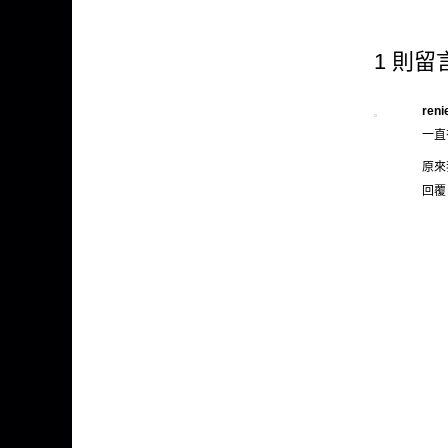
1 則留
reni
一直
原來
回覆