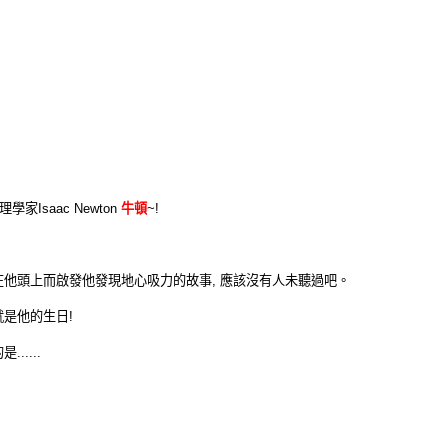
學家Isaac Newton
牛頓
~!
在他頭上而啟發他發現地心吸力的故事, 應該沒有人未聽過吧。
是他的生日!
.....