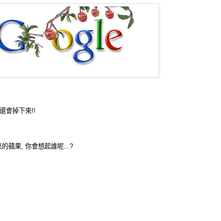
還會掉下來!!
蘋果, 你會想起誰呢...?