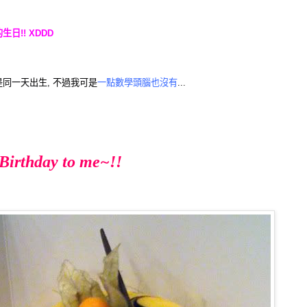
日!! XDDD
同一天出生, 不過我可是
一點數學頭腦也沒有
...
Birthday to me~!!