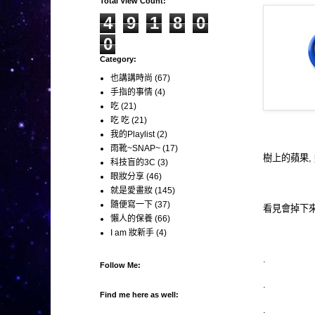
Total View Count:
4
9
1
8
0
0
Category:
也講講時尚
(67)
手指的事情
(4)
吃
(21)
吃 吃
(21)
我的Playlist
(2)
雨靴~SNAP~
(17)
樹上的蘋果, 
科技盲的3C
(3)
眼妝分享
(46)
就是愛畫妝
(145)
隨便寫一下
(37)
看見會掉下來的
懶人的保養
(66)
I am 妝新手
(4)
.
Follow Me:
.
Find me here as well:
.