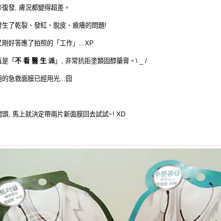
復發, 膚況都變得超差。
發生了乾裂、發紅、脫皮、痕癢的問題!
剛好答應了拍照的「工作」...XP
直是「
不 看 醫 生 派
」, 非常抗拒塗類固醇藥膏。\ _ /
的急救面膜已經用光...囧
頭, 馬上就決定帶兩片新面膜回去試試~! XD