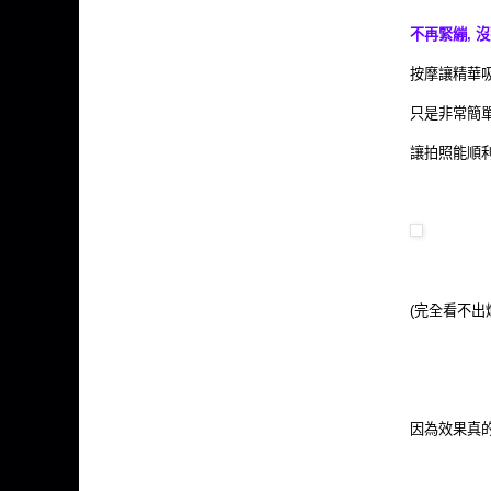
不再緊繃, 
按摩讓精華吸
只是非常簡
讓拍照能順利完
(完全看不出爛面
因為效果真的