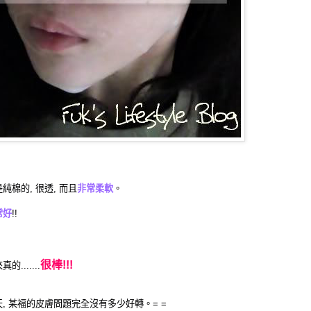
純棉的, 很透, 而且
非常柔軟
。
常好
!!
很棒!!!
.......
, 某福的皮膚問題完全沒有多少好轉。= =