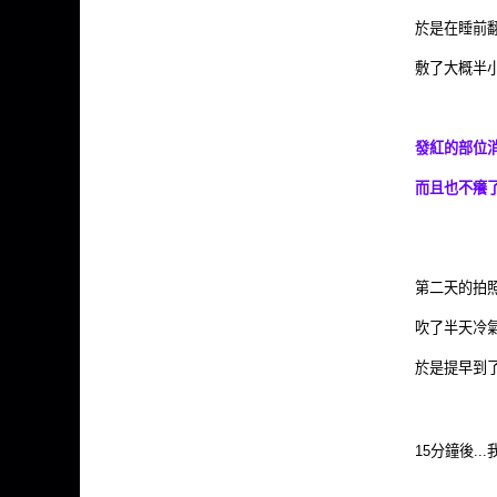
於是在睡前
敷了大概半小時
發紅的部位消
而且也不癢了
第二天的拍照在
吹了半天冷氣之
於是提早到了
15分鐘後..