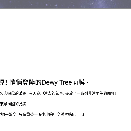
!! 悄悄登陸的Dewy Tree面膜~
藥妝店遊蕩的某福, 有天發現常去的萬寧, 擺放了一系列非常陌生的面膜!
來是韓國的品牌...
通是韓文, 只有背後一張小小的中文說明貼紙。=3=