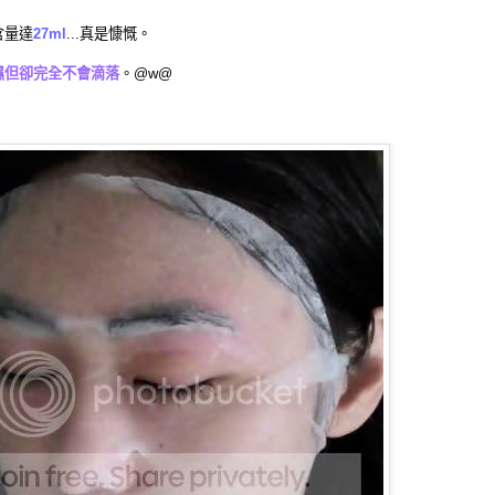
含量達
27ml
...真是慷慨。
濕但卻完全不會滴落
。@w@