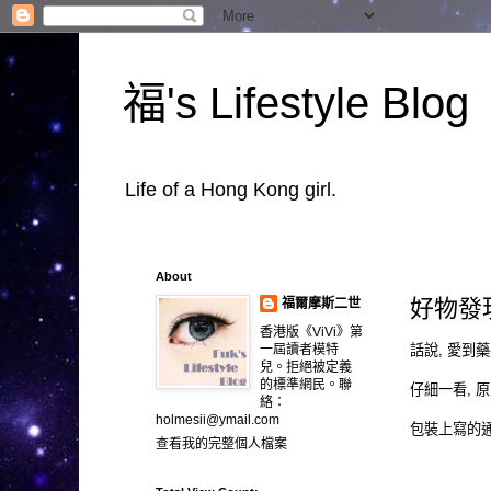
福's Lifestyle Blog
Life of a Hong Kong girl.
About
好物發現
福爾摩斯二世
香港版《ViVi》第
話說, 愛到
一屆讀者模特
兒。拒絕被定義
的標準網民。聯
仔細一看, 原
絡：
holmesii@ymail.com
包裝上寫的通
查看我的完整個人檔案