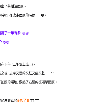
翻出了茶樹油面膜。
吧, 在掀走面膜的時候......咦?
褪了一半有多! @@
! @@
下午 (上午要上班...)。
後, 皮膚又變的又紅又癢又乾....../_\
拍照的場地, 敷起了右邊的復活草面膜。
了!!
.我的皮膚真的
活
TT-TT
復