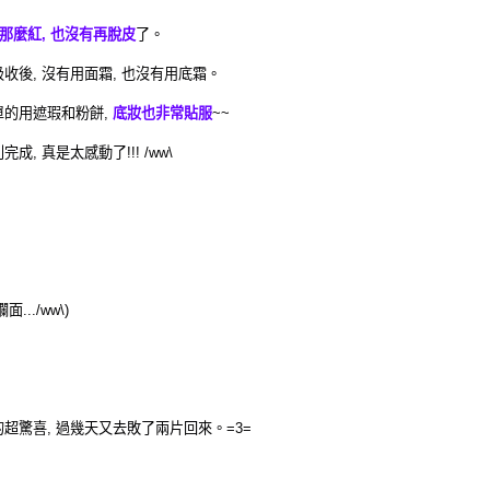
沒那麼紅, 也沒有再脫皮
了。
收後, 沒有用面霜, 也沒有用底霜。
單的用遮瑕和粉餅,
底妝也非常貼服
~~
成, 真是太感動了!!! /ww\
.../ww\)
超驚喜, 過幾天又去敗了兩片回來。=3=