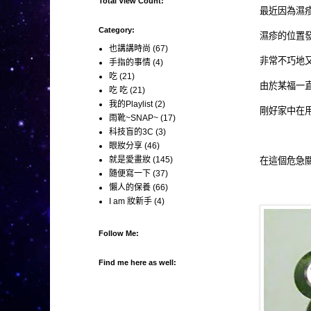
Total View Count:
最近因為濕疹
Category:
濕疹的位置
也講講時尚
(67)
非常不巧地又
手指的事情
(4)
吃
(21)
由於某福一
吃 吃
(21)
我的Playlist
(2)
剛好家中在用
雨靴~SNAP~
(17)
科技盲的3C
(3)
眼妝分享
(46)
就是愛畫妝
(145)
在這個危急關
隨便寫一下
(37)
懶人的保養
(66)
I am 妝新手
(4)
Follow Me:
Find me here as well: