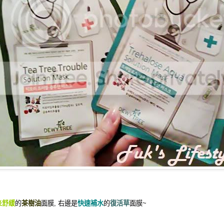
炎舒緩
的
茶樹油
面膜, 右邊是
快速補水
的
復活草
面膜~