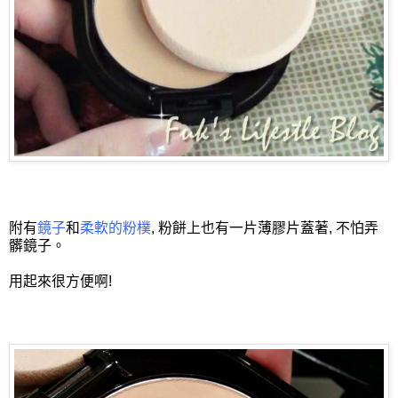
附有
鏡子
和
柔軟的粉樸
, 粉餅上也有一片薄膠片蓋著, 不怕弄
髒鏡子。
用起來很方便啊!