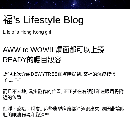
福's Lifestyle Blog
Life of a Hong Kong girl.
AWW to WOW!! 爛面都可以上鏡
READY的矚目妝容
話說上次介紹
DEWYTREE面膜
時提到, 某福的濕疹復發
了......T-T
而且不幸地, 濕疹發作的位置, 正正就在右眼肚和左眼眉骨附
近的位置!
紅腫、痕癢、脫皮...這些典型痛癥都通通跑出來, 還因此讓眼
肚的眼痕暴現和變深!!!!