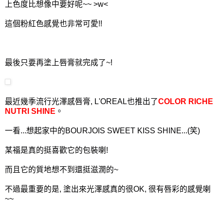
上色度比想像中要好呢~~ >w<
這個粉紅色感覺也非常可愛!!
最後只要再塗上唇膏就完成了~!
最近幾季流行光澤感唇膏, L'OREAL也推出了
COLOR RICHE
NUTRI SHINE
。
一看...想起家中的BOURJOIS SWEET KISS SHINE...(笑)
某福是真的挺喜歡它的包裝喇!
而且它的質地想不到還挺滋潤的~
不過最重要的是, 塗出來光澤感真的很OK, 很有唇彩的感覺喇
~~