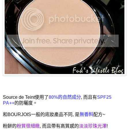
Source de Teint使用了
80%的自然成分
, 而且有
SPF25
PA++
的防曬度。
和BOURJOIS一般的底妝產品不同, 是
無香料
配方~
粉餅的
粉質很細緻
, 而且帶有高質感的
淡淡珍珠光澤
!