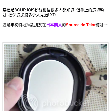
某福是BOURJOIS粉絲相信很多人都知道, 但手上的這塊粉
餅, 擔保這邊沒多少人見過! XD
這是年初特地拜託朋友在
日本購入
的
Source de Teint
粉餅~~