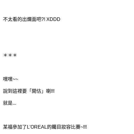
不太看的出爛面吧?! XDDD
＊＊＊
嘿嘿~~
說到這裡要「開估」喇!!!
就是...
某福參加了L'OREAL的矚目妝容比賽~!!!