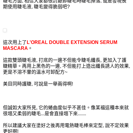
睫毛方面, 相信大家都很討厭卸睫毛時睫毛掉落, 或是發現長
期使用睫毛液, 睫毛變得脆弱吧?
這次用上了
L'OREAL DOUBLE EXTENSION SERUM
MASCARA
。
這款雙頭睫毛液, 打底的一邊不但能令睫毛纖長, 更加入了護
睫精華。再用上黑色的一邊, 不但能打上造出纖長誘人的效果,
更是不溶不暈的溫水可卸配方~
美目同時護睫, 可說是一舉兩得啊!
但誠如大家所見, 它的蜷曲度似乎不甚佳。像某福這種本來就
很塌又柔弱的睫毛...是會直接塌下來.......
所以建議大家在塗好之後再用電熱睫毛棒來定型, 說不定效果
更好啊!