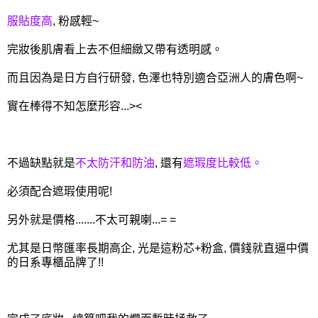
服貼度高
, 粉感輕~
完妝後肌膚看上去不但細緻又帶有透明感。
而且因為是日方自行研發, 色澤也特別適合亞洲人的膚色啊~
實在棒得不知怎麼形容...><
不過缺點就是
不太防汗和防油
, 還有
遮瑕度比較低。
必須配合遮瑕使用呢!
另外就是價格.......不太可親喇...= =
尤其是日幣匯率長期高企, 光是這粉芯+粉盒, 價錢就直逼中價
的日系專櫃品牌了!!