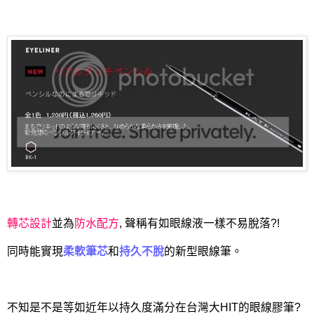
轉芯設計
並為
防水配方
, 聲稱有如眼線液一樣不易脫落?!
同時能實現
柔軟筆芯
和
持久不脫
的新型眼線筆。
不知是不是等如近年以持久度滿分在台灣大HIT的眼線膠筆?