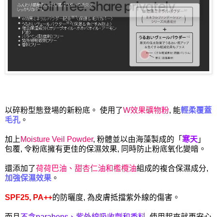
以碎粉型態登場的新粉底。 使用了
W效果礦物粉
, 能
輕柔覆蓋
毛孔
。
加上
Moisture Veil Powder
, 粉體並以由海藻製成的「
寒天
」
包覆, 令粉底擁有更佳的保濕效果, 同時防止粉底氧化變暗。
還添加了
荷荷巴油、甜杏仁油和檻欖油
組成的複合保濕成分,
加強保濕效果
。
SPF25, PA++
的防曬度, 為皮膚抵擋紫外線的傷害。
而且
不含parabens、紫外線吸收劑和香料
, 使用起來就更安心