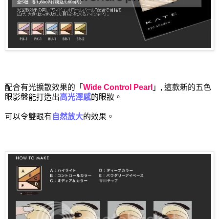
配合有光擴散效果的「
Wide Control Pearl
」, 這款新的五色
眼影盤能打造出
高光澤感
的眼妝。
可以令雙眼有
自然放大
的效果。