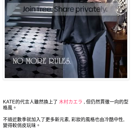
KATE的代言人雖然換上了
木村カエラ
, 但仍然貫徹一向的型
格風。
不過近數季就加入了更多新元素, 彩妝的風格也由冷酷中性,
變得較俏皮玩味。