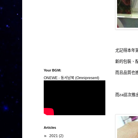
尤記得本年
新的包裝、配
Your BGM:
而且品質也進
ONEWE - 동서남북 (Omnipresent)
而za這次推
Articles
►
2021
(2)