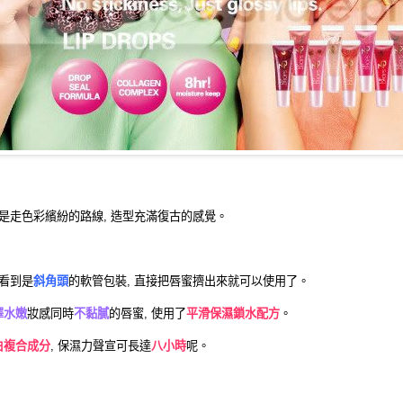
是走色彩繽紛的路線, 造型充滿復古的感覺。
看到是
斜角頭
的軟管包裝, 直接把唇蜜擠出來就可以使用了。
澤水嫩
妝感同時
不黏膩
的唇蜜, 使用了
平滑保濕鎖水配方
。
白複合成分
, 保濕力聲宣可長達
八小時
呢。