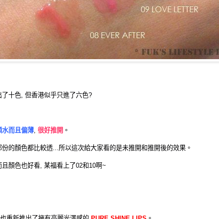
了十色, 但香港似乎只進了六色?
頗水而且偏薄
,
很好推開
。
份的顏色都比較透...所以這次給大家看的是未推開和推開後的效果。
而且顏色也好看, 某福看上了02和10啊~
za也重新推出了擁有亮麗光澤感的
PURE SHINE LIPS
。