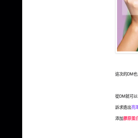
這次的DM也
從DM就可以
訴求造出
亮
添加
膠原蛋