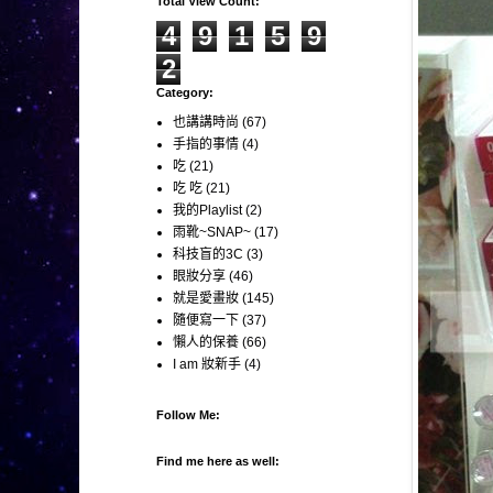
Total View Count:
4
9
1
5
9
2
Category:
也講講時尚
(67)
手指的事情
(4)
吃
(21)
吃 吃
(21)
我的Playlist
(2)
雨靴~SNAP~
(17)
科技盲的3C
(3)
眼妝分享
(46)
就是愛畫妝
(145)
隨便寫一下
(37)
懶人的保養
(66)
I am 妝新手
(4)
Follow Me:
Find me here as well: