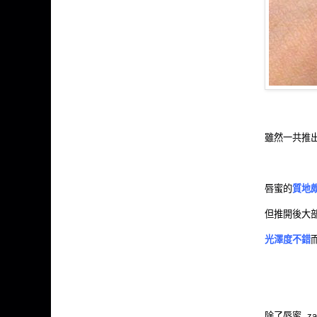
雖然一共推出
唇蜜的
質地
但推開後大部
光澤度不錯
除了唇蜜, 