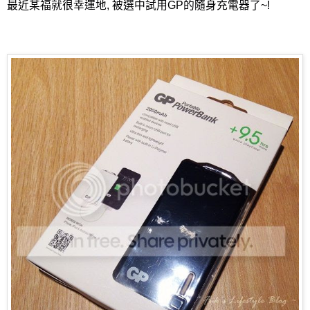
最近某福就很幸運地, 被選中試用GP的隨身充電器了~!