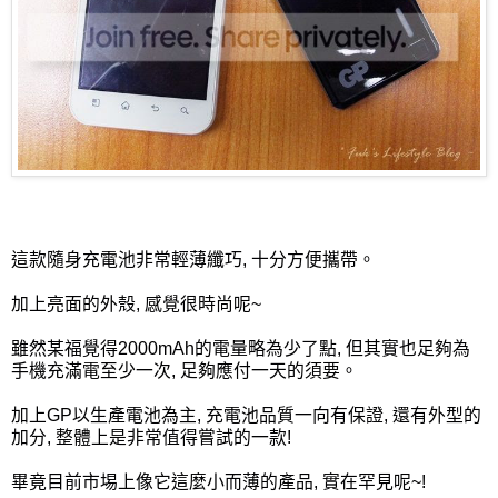
這款隨身充電池非常輕薄纖巧, 十分方便攜帶。
加上亮面的外殼, 感覺很時尚呢~
雖然某福覺得2000mAh的電量略為少了點, 但其實也足夠為
手機充滿電至少一次, 足夠應付一天的須要。
加上GP以生產電池為主, 充電池品質一向有保證, 還有外型的
加分, 整體上是非常值得嘗試的一款!
畢竟目前市埸上像它這麼小而薄的產品, 實在罕見呢~!