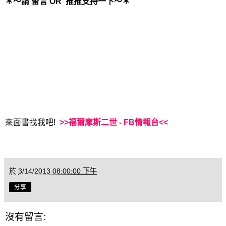
＊～請 留言 OR 推推支持一下～＊
來面書找我吧!
>>福爾摩斯二世 - FB情報台<<
於
3/14/2013 08:00:00 下午
分享
沒有留言: