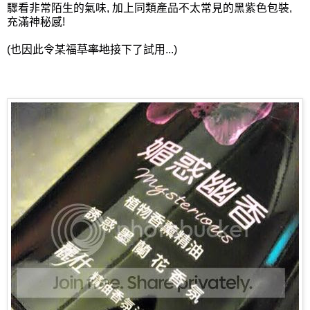
驟看非常陌生的氣味, 加上同類產品不太常見的黑紫色包裝,
充滿神秘感!
(也因此令某福
草率地
接下了試用...)