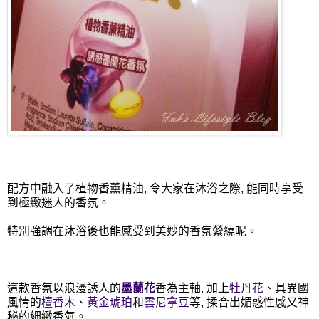
配方中融入了植物香薰精油, 令大家在沐浴之際, 能同時享受
到極緻迷人的香氛。
特別強調在沐浴後也能感受到美妙的香氛縈繞呢。
這款香氛以浪漫誘人的
墨蘭花
香為主軸, 加上
牡丹花
、具異國
風情的
檀香木
、
黃金琥珀
和
雲尼拿豆
等, 揉合出媚惑性感又神
秘的細緻香氣。