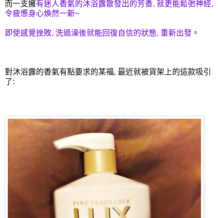
而一支擁
有迷人香氣的沐浴露散發出的芳香, 就更能鬆弛神經,
令疲憊身心煥然一新~
即使感覺挫敗, 洗過澡後就能回復自信的狀態, 重新出發
。
對沐浴露的香氣有點要求的某福, 最近就被貨架上的這款吸引
了: