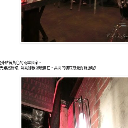
門外貼著黃色的雨傘圖案。
燈光雖然昏暗, 氣氛卻很溫暖自在。高高的樓底感覺好舒服呢!