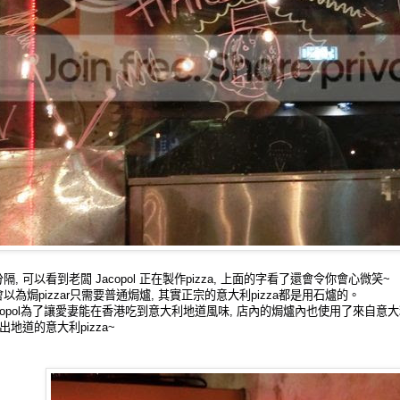
, 可以看到老闆 Jacopol 正在製作pizza, 上面的字看了還會令你會心微笑~
以為焗pizzar只需要普通焗爐, 其實正宗的意大利pizza都是用石爐的。
copol為了讓愛妻能在香港吃到意大利地道風味, 店內的焗爐內也使用了來自意
出地道的意大利pizza~