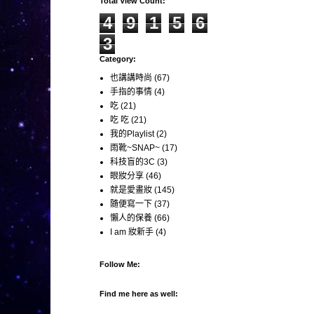
Total View Count:
4
9
1
5
6
3
Category:
也講講時尚
(67)
手指的事情
(4)
吃
(21)
吃 吃
(21)
我的Playlist
(2)
雨靴~SNAP~
(17)
科技盲的3C
(3)
眼妝分享
(46)
就是愛畫妝
(145)
隨便寫一下
(37)
懶人的保養
(66)
I am 妝新手
(4)
Follow Me:
Find me here as well: