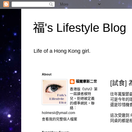
福's Lifestyle Blog
Life of a Hong Kong girl.
About
[試食] 
福爾摩斯二世
香港版《ViVi》第
往年萬聖節最
一屆讀者模特
兒。拒絕被定義
可是今年的
的標準網民。聯
還是珍惜機
絡：
holmesii@ymail.com
這次受邀到 P
查看我的完整個人檔案
同桌的都是相熟