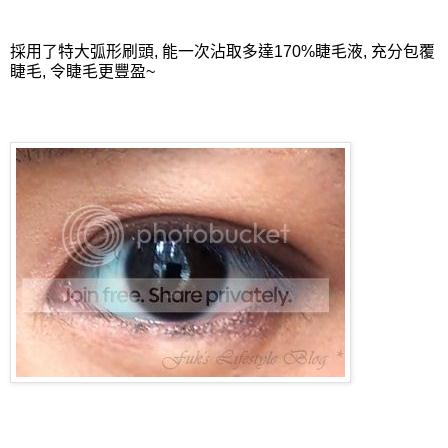
採用了特大弧形刷頭, 能一次沾取多達170%睫毛液, 充分包覆
睫毛, 令睫毛更豐盈~