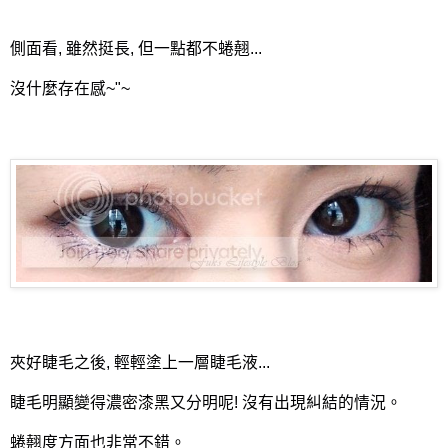
側面看, 雖然挺長, 但一點都不蜷翹...
沒什麼存在感~"~
夾好睫毛之後, 輕輕塗上一層睫毛液...
睫毛明顯變得濃密漆黑又分明呢! 沒有出現糾結的情況。
蜷翹度方面也非常不錯。