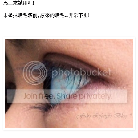
馬上來試用吧!
未塗抹睫毛液前, 原來的睫毛...非常下垂!!!