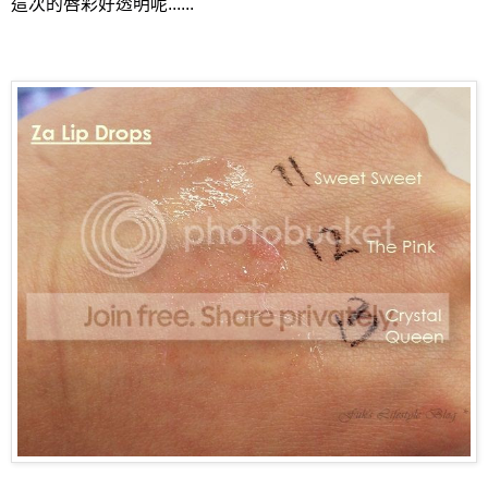
這次的唇彩好透明呢......